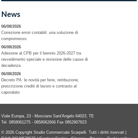
News
06/08/2026
Correzione errori contabili: una soluzione di
compromesso
06/08/2026
Adesione al CPB per il biennio 2026-2027 tra
ravvedimento speciale e revisione delle cause di
decadenza
06/08/2026
Decreto PA: le novità per ferie, retribuzione,
prescrizione crediti di lavoro e contrasto al
caporalato
Viale Europa, 23 -
Mosciano Sant'Angelo
64023
,
TE
Tel.
0858061275 - 0858062666
Fax
0852907823
© 2026 Copyright Studio Commerciale Scarpelli. Tutti i diritti riservati |