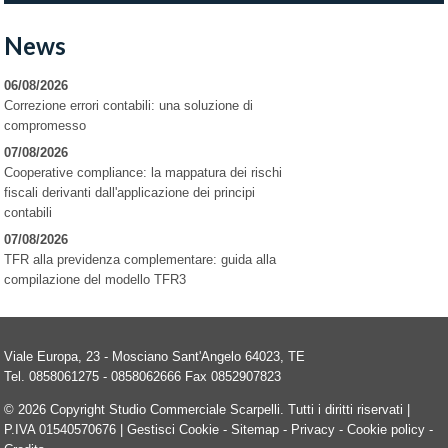
News
06/08/2026
Correzione errori contabili: una soluzione di
compromesso
07/08/2026
Cooperative compliance: la mappatura dei rischi
fiscali derivanti dall'applicazione dei principi
contabili
07/08/2026
TFR alla previdenza complementare: guida alla
compilazione del modello TFR3
Viale Europa, 23 -
Mosciano Sant'Angelo
64023
,
TE
Tel.
0858061275 - 0858062666
Fax
0852907823
© 2026 Copyright Studio Commerciale Scarpelli. Tutti i diritti riservati |
P.IVA 01540570676 |
Gestisci Cookie
-
Sitemap
-
Privacy
-
Cookie policy
-